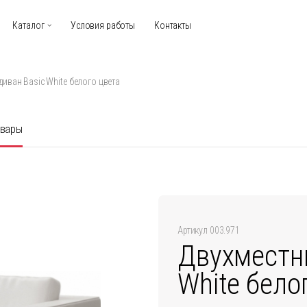
Каталог
Условия работы
Контакты
иван Basic White белого цвета
овары
Артикул 003.971
Двухместн
White бело