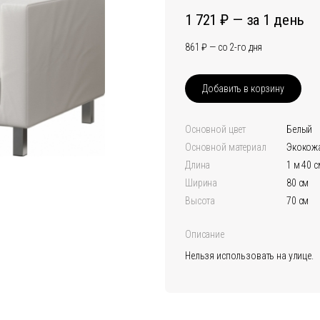
1 721
за 1 день
861
со 2-го дня
Добавить в корзину
Основной цвет
белый
Основной материал
Экокож
Длина
1 м 40 
Ширина
80 см
Высота
70 см
Описание
Нельзя использовать на улице.