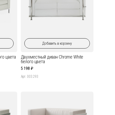
Добавить
в корзину
го цвета
Двухместный диван Chrome White
белого цвета
5 198
Арт. 003.293