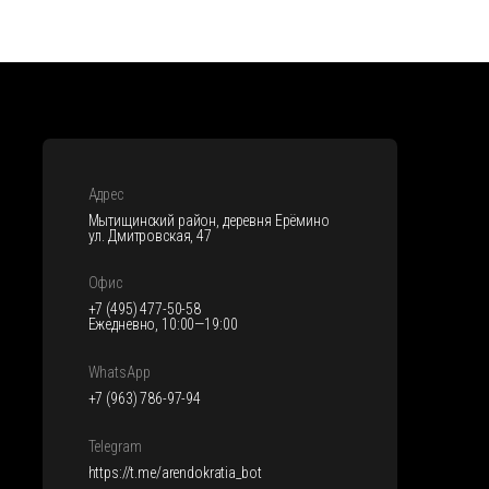
Адрес
Мытищинский район, деревня Ерёмино
ул. Дмитровская, 47
Офис
+7 (495) 477-50-58
Ежедневно, 10:00—19:00
WhatsApp
+7 (963) 786-97-94
Telegram
https://t.me/arendokratia_bot