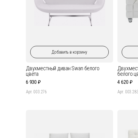
Добавить
в корзину
Двухместный диван Swan белого
Двухмест
цвета
белого ц
6 930
4 620
Арт. 003.276
Арт. 003.28