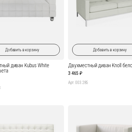
Добавить
в корзину
Добавить
в корзину
ный диван Kubus White
Двухместный диван Knoll бело
вета
3 465
Арт. 003.285
3