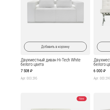
Добавить
в корзину
Двухместный диван Hi-Tech White
Двухмест
белого цвета
белого ц
7 508
6 000
Арт. 003.295
Арт. 003.29
New