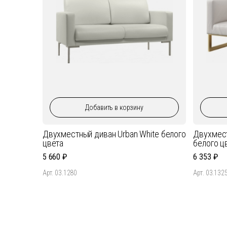
Добавить
в корзину
Двухместный диван Urban White белого
Двухмест
цвета
белого ц
5 660
6 353
Арт. 03.1280
Арт. 03.132