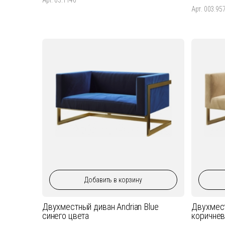
Арт. 003.95
Добавить
в корзину
Двухместный диван Andrian Blue
Двухмест
синего цвета
коричнев