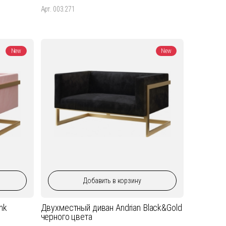
Арт. 003.271
New
New
Добавить
в корзину
nk
Двухместный диван Andrian Black&Gold
черного цвета