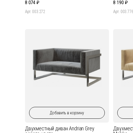
8 074
8 190
Арт. 003.272
Арт. 003.77
Добавить
в корзину
Двухместный диван Andrian Grey
Двухмест