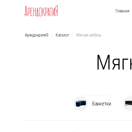
Главная
АрендократиЯ
Каталог
Мягкая мебель
Мяг
Банкетки