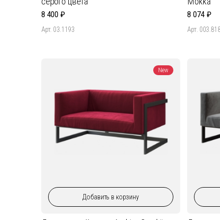
серого цвета
Mokka
8 400
8 074
Арт. 03.1193
Арт. 003.81
New
Добавить
в корзину