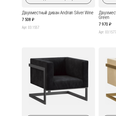
Двухместный диван Andrian Silver Wine
Двухмест
Green
7 508
7 970
Арт. 03.1557
Арт. 03.157