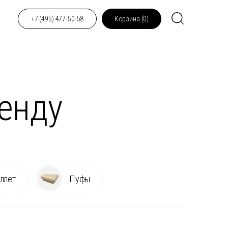
+7 (495) 477-50-58
Корзина (
0
)
енду
ллет
Пуфы