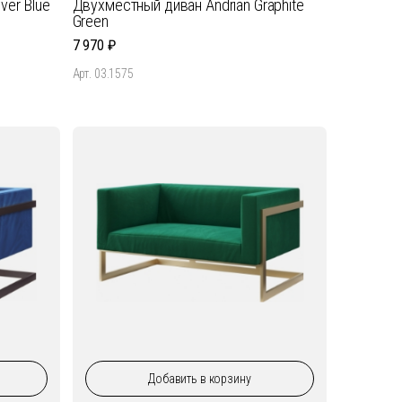
ver Blue
Двухместный диван Andrian Graphite
Green
7 970
Арт. 03.1575
Добавить
в корзину