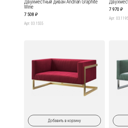
Двухместный диван Andrian Graphite
Двухмест
Wine
7 970
7 508
Арт. 03.119
Арт. 03.1555
Добавить
в корзину