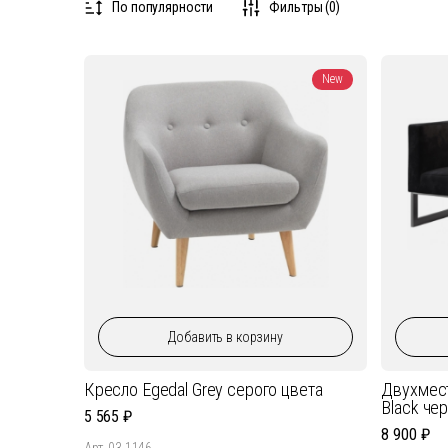
По популярности
Фильтры (0)
New
Добавить
в корзину
Кресло Egedal Grey серого цвета
Двухмест
Black че
5 565
8 900
Арт. 03.1146