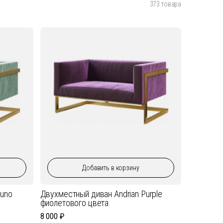
373
товара
Добавить
в корзину
runo
Двухместный диван Andrian Purple
фиолетового цвета
8 000